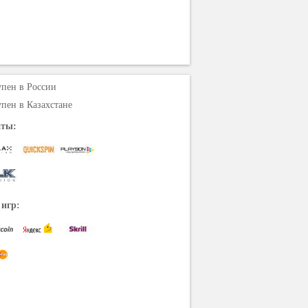
упен в России
пен в Казахстане
аты:
игр: