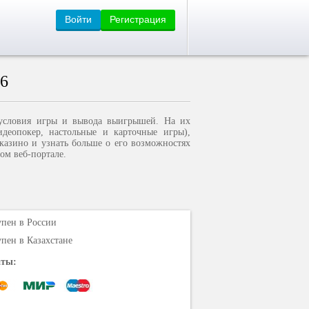
Войти
Регистрация
6
 условия игры и вывода выигрышей. На их
деопокер, настольные и карточные игры),
казино и узнать больше о его возможностях
ом веб-портале.
упен в России
пен в Казахстане
аты: