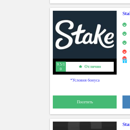
Sta
9.5/1
Отлично
0
*Условия бонуса
Посетить
Sta