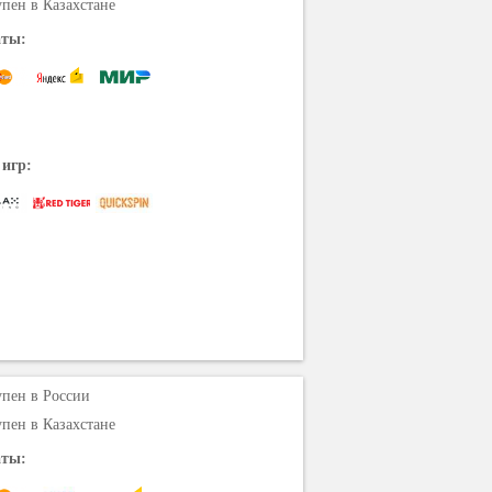
пен в Казахстане
аты:
игр:
упен в России
пен в Казахстане
аты: