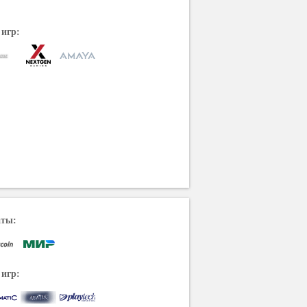
игр:
аты:
игр: