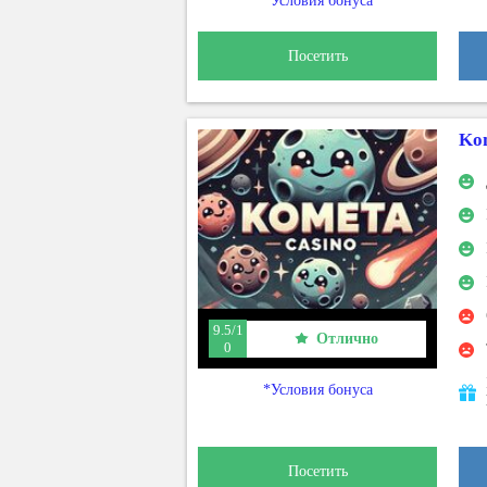
*Условия бонуса
Посетить
Ko
9.5/1
Отлично
0
*Условия бонуса
Посетить