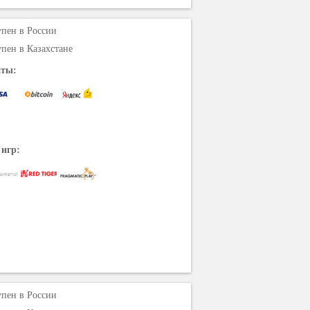
упен в России
пен в Казахстане
аты:
игр:
упен в России