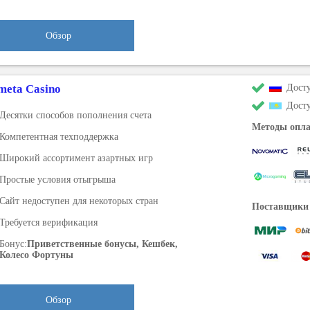
Обзор
meta Casino
Дост
Досту
Десятки способов пополнения счета
Методы опл
Компетентная техподдержка
Широкий ассортимент азартных игр
Простые условия отыгрыша
Сайт недоступен для некоторых стран
Поставщики 
Требуется верификация
Бонус:
Приветственные бонусы, Кешбек,
Колесо Фортуны
Обзор