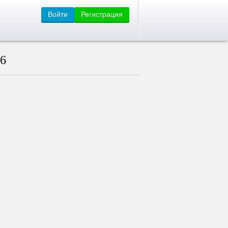
Войти
Регистрация
6