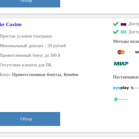
Обзор
ke Casino
Дост
Досту
Простые условия отыгрыша
Методы опл
Минимальный депозит - 50 рублей
Приветственный бонус до 500 $
Отсутствие клиента для ПК
Бонус:
Приветственные бонусы, Кешбек
Поставщики 
Обзор