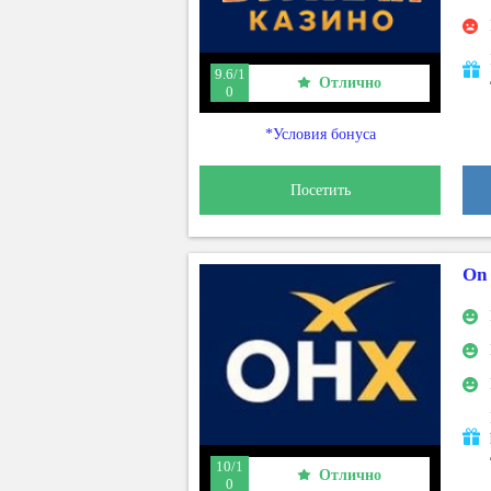
9.6/1
Отлично
0
*Условия бонуса
Посетить
On 
10/1
Отлично
0