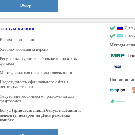
Обзор
атинум казино
Дост
Досту
Наличие лицензии
Методы опл
Удобная мобильная версия
Регулярные турниры с большим призовым
фондом
Многоуровневая программа лояльности
Поставщики 
Недоступность официального сайта в
некоторых странах
Отсутствие мобильного приложения для
смартфонов
Бонус:
Приветственный бонус, надбавки к
депозиту, подарок на День рождения,
кэшбек