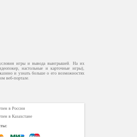
 условия игры и вывода выигрышей. На их
деопокер, настольные и карточные игры),
казино и узнать больше о его возможностях
ом веб-портале.
упен в России
пен в Казахстане
аты: