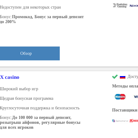
Недоступен для некоторых стран
Бонус:
Промокод, Бонус за первый депозит
до 200%
Обзор
X casino
Дост
Методы опл
Широкий выбор игр
Щедрая бонусная программа
Круглосуточная поддержка и безопасность
Поставщики 
Бонус:
До 100 000 за первый депозит,
розыгрыш айфонов, регулярные бонусы
для всех игроков