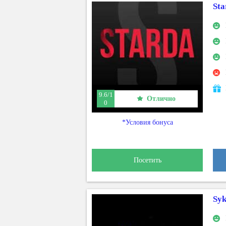
Sta
9.6/1
Отлично
0
*Условия бонуса
Посетить
Syk