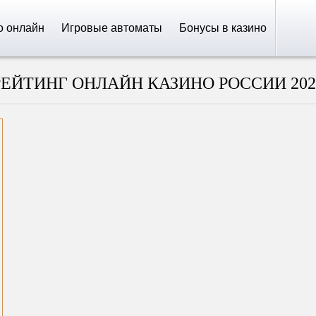
о онлайн
Игровые автоматы
Бонусы в казино
РЕЙТИНГ ОНЛАЙН КАЗИНО РОССИИ 202