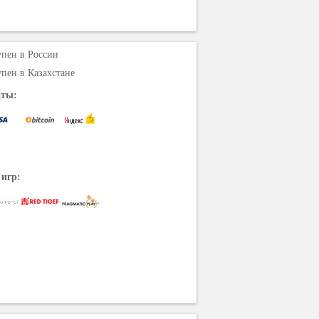
упен в России
пен в Казахстане
аты:
игр: