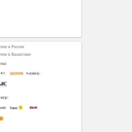
упен в России
пен в Казахстане
аты:
игр: