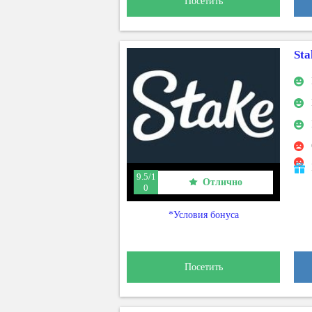
Посетить
Sta
9.5/1
Отлично
0
*Условия бонуса
Посетить